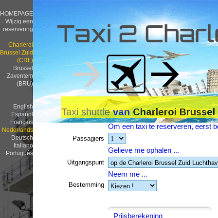
HOMEPAGE
Wijzig een
Taxi 2 Charl
reservering
Charleroi
Brussel Zuid
(CRL)
Brussel
Zaventem
(BRU)
English
Taxi shuttle
van
Charleroi Brussel
Español
Français
Om een taxi te reserveren, eerst be
Nederlands
Deutsch
Passagiers
Italiano
Gelieve me ophalen ...
Português
Uitgangspunt
Neem me ...
Bestemming
Prijsberekening