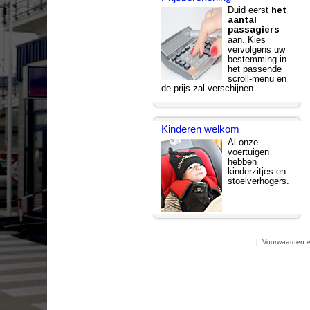
Duid eerst
het
aantal
passagiers
aan. Kies
vervolgens uw
bestemming in
het passende
scroll-menu en
de prijs zal verschijnen.
Kinderen welkom
Al onze
voertuigen
hebben
kinderzitjes en
stoelverhogers.
|
Voorwaarden e