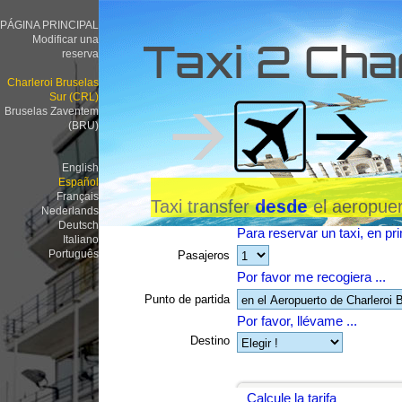
PÁGINA PRINCIPAL
Modificar una
Taxi 2 Cha
reserva
Charleroi Bruselas
Sur (CRL)
Bruselas Zaventem
(BRU)
English
Español
Français
Taxi transfer
el aeropue
desde
Nederlands
Deutsch
Para reservar un taxi, en pri
Italiano
Português
Pasajeros
Por favor me recogiera ...
Punto de partida
Por favor, llévame ...
Destino
Calcule la tarifa