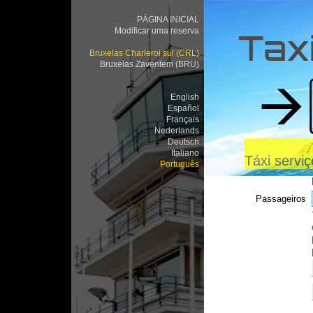
PÁGINA INICIAL
Modificar uma reserva
Taxi
Bruxelas Charleroi sul (CRL)
Bruxelas Zaventem (BRU)
English
Español
Français
Nederlands
Deutsch
Italiano
Táxi servi
Português
Passageiros