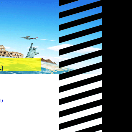
L)
I)