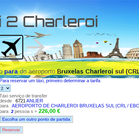
 2 Charleroi
ço
do aeroporto
para
Bruxelas Charleroi sul (CR
Para reservar um táxi, primeiro determinar a tarifa
Táxi serviço de transfer
desde
6721
ANLIER
para
AEROPORTO DE CHARLEROI BRUXELAS SUL (CRL / EBC
226,00 €
para
2
pessoa s =