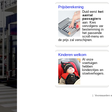
Prijsberekening
Duid eerst
het
aantal
passagiers
aan. Kies
vervolgens uw
bestemming in
het passende
scroll-menu en
de prijs zal verschijnen.
Kinderen welkom
Al onze
voertuigen
hebben
kinderzitjes en
stoelverhogers.
|
Voorwaarden e