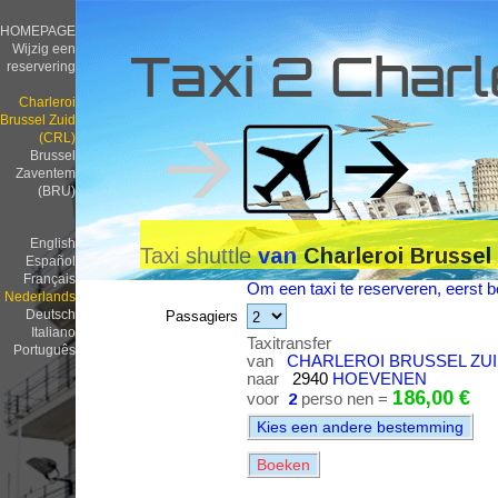
HOMEPAGE
Wijzig een
Taxi 2 Charl
reservering
Charleroi
Brussel Zuid
(CRL)
Brussel
Zaventem
(BRU)
English
Taxi shuttle
van
Charleroi Brussel
Español
Français
Om een taxi te reserveren, eerst be
Nederlands
Deutsch
Passagiers
Italiano
Taxitransfer
Português
van
CHARLEROI BRUSSEL ZUID
naar
2940
HOEVENEN
186,00 €
voor
2
perso nen =