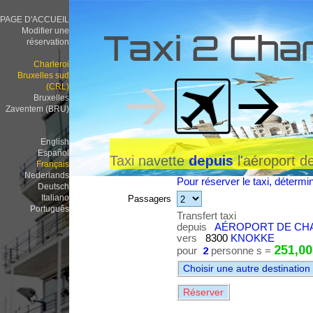
PAGE D'ACCUEIL
Modifier une
Taxi 2 Char
réservation
Charleroi
Bruxelles sud
(CRL)
Bruxelles
Zaventem (BRU)
English
Español
Taxi navette
l'aéroport d
depuis
Français
Nederlands
Pour réserver le taxi, détermi
Deutsch
Italiano
Passagers
Português
Transfert taxi
depuis
AÉROPORT DE CHAR
vers
8300
KNOKKE
251,00
pour
2
personne s =