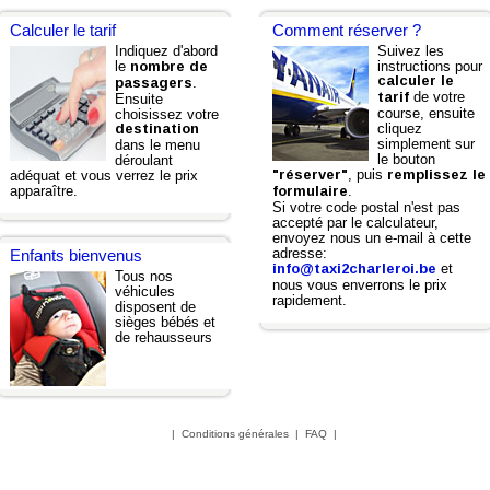
Calculer le tarif
Comment réserver ?
Indiquez d'abord
Suivez les
le
instructions pour
nombre de
calculer le
.
passagers
de votre
tarif
Ensuite
course, ensuite
choisissez votre
cliquez
destination
simplement sur
dans le menu
le bouton
déroulant
, puis
adéquat et vous verrez le prix
"réserver"
remplissez le
apparaître.
.
formulaire
Si votre code postal n'est pas
accepté par le calculateur,
envoyez nous un e-mail à cette
adresse:
Enfants bienvenus
et
info@taxi2charleroi.be
Tous nos
nous vous enverrons le prix
véhicules
rapidement.
disposent de
sièges bébés et
de rehausseurs
|
Conditions générales
|
FAQ
|