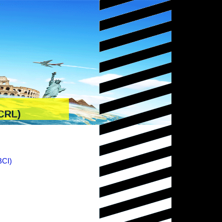
(CRL)
CI)