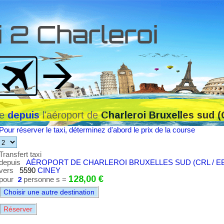
 2 Charleroi
te
l'aéroport de
depuis
Charleroi Bruxelles sud 
Pour réserver le taxi, déterminez d'abord le prix de la course
Transfert taxi
depuis
AÉROPORT DE CHARLEROI BRUXELLES SUD (CRL / EB
vers
5590
CINEY
128,00 €
pour
2
personne s =