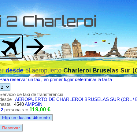
 2 Charleroi
fer
el aeropuerto
desde
Charleroi Bruselas Sur (
Para reservar un taxi, en primer lugar determinar la tarifa
Servicio de taxi de transferencia
desde
AEROPUERTO DE CHARLEROI BRUSELAS SUR (CRL / E
hasta
4540
AMPSIN
119,00 €
2
persona s =