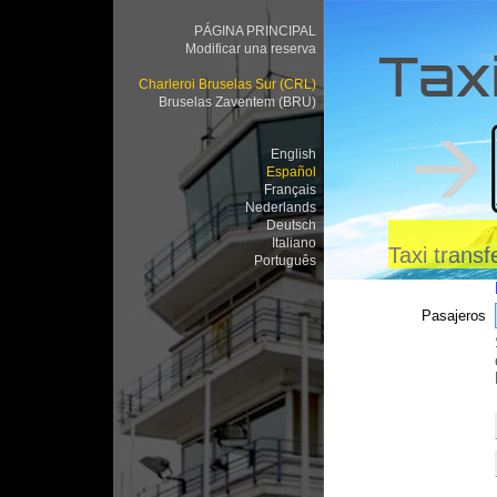
PÁGINA PRINCIPAL
Modificar una reserva
Taxi
Charleroi Bruselas Sur (CRL)
Bruselas Zaventem (BRU)
English
Español
Français
Nederlands
Deutsch
Italiano
Taxi trans
Português
Pasajeros