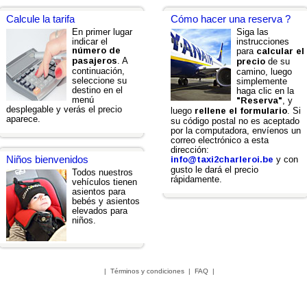
Calcule la tarifa
Cómo hacer una reserva ?
En primer lugar
Siga las
indicar el
instrucciones
número de
para
calcular el
. A
pasajeros
de su
precio
continuación,
camino, luego
seleccione su
simplemente
destino en el
haga clic en la
menú
, y
"Reserva"
desplegable y verás el precio
luego
. Si
rellene el formulario
aparece.
su código postal no es aceptado
por la computadora, envíenos un
correo electrónico a esta
dirección:
Niños bienvenidos
y con
info@taxi2charleroi.be
gusto le dará el precio
Todos nuestros
rápidamente.
vehículos tienen
asientos para
bebés y asientos
elevados para
niños.
|
Términos y condiciones
|
FAQ
|