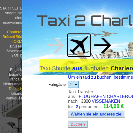
START SEITE
Ändern sie
Taxi 2 Charl
eine
reservierung
Charleroi
Brüssel Süd
(CRL)
Brüssel
Zaventem
(BRU)
Taxi-Shuttle
flughafen
aus
Charler
English
Español
Um ein taxi zu buchen, bestimmen
Français
Nederlands
Fahrgäste
Deutsch
Taxi-Transfer
Italiano
aus
FLUGHAFEN CHARLEROI B
Português
nach
3300
VISSENAKEN
114,00 €
für
2
person en =